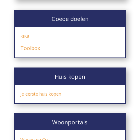
Goede doelen
KiKa
Toolbox
Huis kopen
Je eerste huis kopen
Woonportals
Wonen en Co