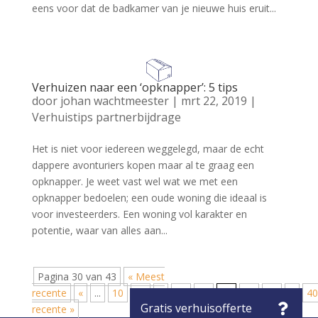
eens voor dat de badkamer van je nieuwe huis eruit...
Verhuizen naar een ‘opknapper’: 5 tips
door
johan wachtmeester
|
mrt 22, 2019
|
Verhuistips partnerbijdrage
Het is niet voor iedereen weggelegd, maar de echt
dappere avonturiers kopen maar al te graag een
opknapper. Je weet vast wel wat we met een
opknapper bedoelen; een oude woning die ideaal is
voor investeerders. Een woning vol karakter en
potentie, waar van alles aan...
Pagina 30 van 43
« Meest
recente
«
...
10
20
...
28
29
30
31
32
...
40
recente »