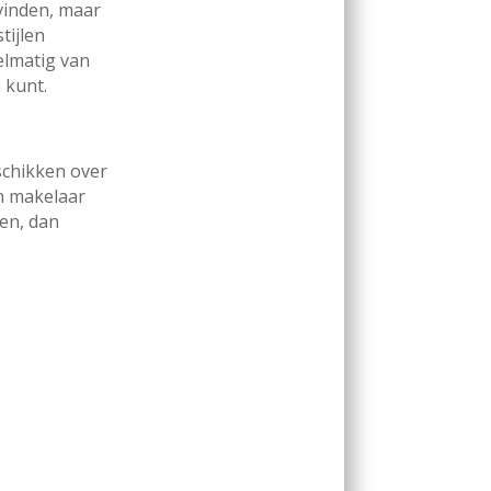
 vinden, maar
tijlen
elmatig van
 kunt.
schikken over
en makelaar
den, dan