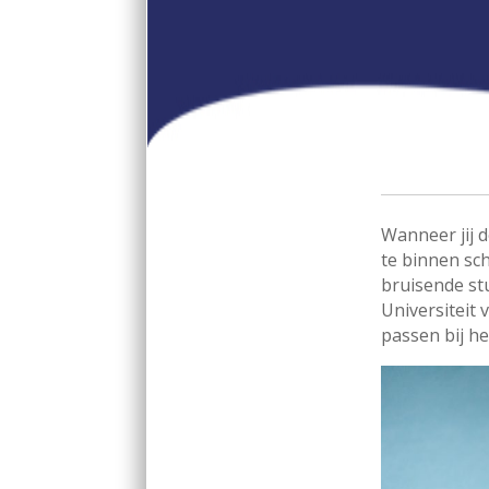
Wanneer jij d
te binnen sch
bruisende stu
Universiteit 
passen bij h