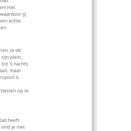
niet
en! Het
waardoor jij
geen echte
ken.
ren ze dit
zijn plein,
 tot ’s nachts
gaan, maar
ropool is
tiesten op te
tad heeft
vind je niet