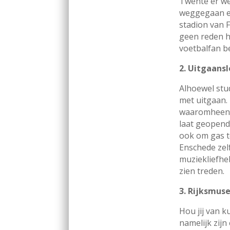
Twente er we
weggegaan en
stadion van F
geen reden he
voetbalfan b
2. Uitgaans
Alhoewel stu
met uitgaan. 
waaromheen ve
laat geopend 
ook om gas t
Enschede zel
muziekliefhe
zien treden.
3. Rijksmu
Hou jij van k
namelijk zij