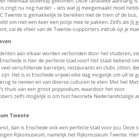
er helemaal bovenop gekomen. Deze fanatieke aanhang is 
 zingt nu nog harder – iets wat jij meegemaakt moet hebb
C Twente is gemakkelijk te bereiken met de trein of de bus, 
bt om niet een keer een potje mee te pakken. Zelfs als jij 
ent, zal de sfeer van de Twente-supporters indruk op je ma
leven
denten aan elkaar worden verbonden door het studeren, vie
Enschede is hier de perfecte stad voor! Het staat bekend om 
el verschillende barretjes, restaurants en clubs zitten, die
zijn. Het is in Enschede vrijwel elke dag mogelijk om uit te 
erug te nemen en van diverse culturen te eten. Met het Met
fs thuis van een groot poppodium, waardoor het voor
bbers zelfs mogelijk is om hun favoriete Nederlandstalige ar
seum Twente
unst, dan is Enschede ook een perfecte stad voor jou. Deze s
n eigen Rijksmuseum, namelijk het Rijksmuseum Twente. Hier 