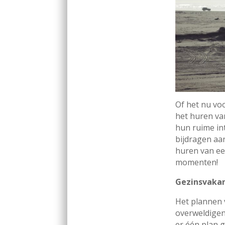
Of het nu voo
het huren van
hun ruime int
bijdragen aan
huren van ee
momenten!
Gezinsvaka
Het plannen 
overweldigend
er één plan 