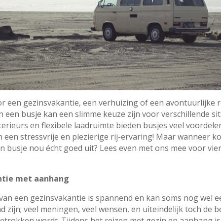
r een gezinsvakantie, een verhuizing of een avontuurlijke ro
 een busje kan een slimme keuze zijn voor verschillende sit
erieurs en flexibele laadruimte bieden busjes veel voordele
 een stressvrije en plezierige rij-ervaring! Maar wanneer k
n busje nou écht goed uit? Lees even met ons mee voor vier
ntie met aanhang
van een gezinsvakantie is spannend en kan soms nog wel e
 zijn; veel meningen, veel wensen, en uiteindelijk toch de b
getrokken wordt. Tijdens het reizen met gezin en aanhang is