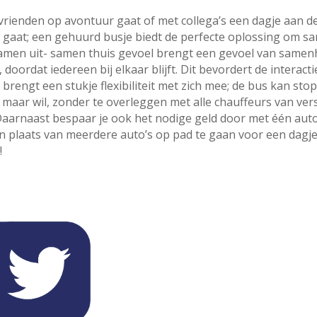
 vrienden op avontuur gaat of met collega’s een dagje aan d
 gaat; een gehuurd busje biedt de perfecte oplossing om s
samen uit- samen thuis gevoel brengt een gevoel van samen
 doordat iedereen bij elkaar blijft. Dit bevordert de interacti
brengt een stukje flexibiliteit met zich mee; de bus kan st
 maar wil, zonder te overleggen met alle chauffeurs van ver
Daarnaast bespaar je ook het nodige geld door met één aut
in plaats van meerdere auto’s op pad te gaan voor een dagj
!