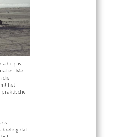
adtrip is,
uaties. Met
n die
omt het
 praktische
ens
edoeling dat
 het