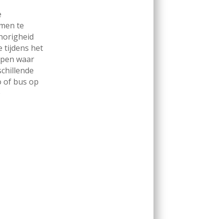
e
amen te
horigheid
e tijdens het
oppen waar
schillende
o of bus op
e