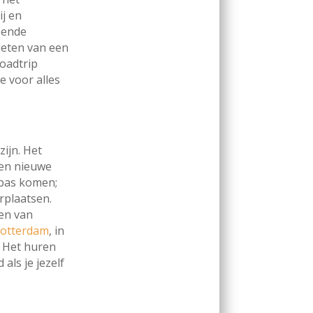
ij en
oende
eten van een
roadtrip
e voor alles
ijn. Het
een nieuwe
 pas komen;
rplaatsen.
ren van
Rotterdam
, in
! Het huren
als je jezelf