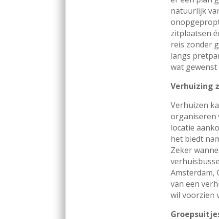
natuurlijk va
onopgepropt 
zitplaatsen
reis zonder g
langs pretpa
wat gewenst 
Verhuizing 
Verhuizen ka
organiseren 
locatie aank
het biedt nam
Zeker wannee
verhuisbusse
Amsterdam, G
van een verhu
wil voorzien 
Groepsuitje