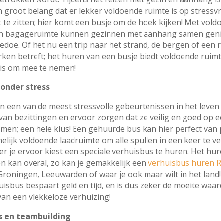
n groot belang dat er lekker voldoende ruimte is op stressvr
te zitten; hier komt een busje om de hoek kijken! Met vold
 én bagageruimte kunnen gezinnen met aanhang samen geni
edoe. Of het nu een trip naar het strand, de bergen of een 
rken betreft; het huren van een busje biedt voldoende ruimt
is om mee te nemen!
zonder stress
n een van de meest stressvolle gebeurtenissen in het leven z
van bezittingen en ervoor zorgen dat ze veilig en goed op 
omen; een hele klus! Een gehuurde bus kan hier perfect van
elijk voldoende laadruimte om alle spullen in een keer te ve
r je ervoor kiest een speciale verhuisbus te huren. Het hu
n kan overal, zo kan je gemakkelijk een
verhuisbus huren 
roningen, Leeuwarden of waar je ook maar wilt in het land
isbus bespaart geld en tijd, en is dus zeker de moeite waard 
van een vlekkeloze verhuizing!
s en teambuilding