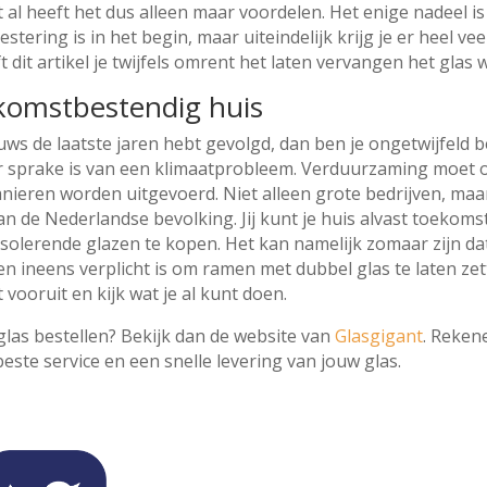
t al heeft het dus alleen maar voordelen. Het enige nadeel is
estering is in het begin, maar uiteindelijk krijg je er heel ve
t dit artikel je twijfels omrent het laten vervangen het gla
komstbestendig huis
euws de laatste jaren hebt gevolgd, dan ben je ongetwijfeld 
 er sprake is van een klimaatprobleem. Verduurzaming moet 
manieren worden uitgevoerd. Niet alleen grote bedrijven, ma
an de Nederlandse bevolking. Jij kunt je huis alvast toekom
solerende glazen te kopen. Het kan namelijk zomaar zijn da
ren ineens verplicht is om ramen met dubbel glas te laten ze
st vooruit en kijk wat je al kunt doen.
 glas bestellen? Bekijk dan de website van
Glasgigant
. Reken
 beste service en een snelle levering van jouw glas.