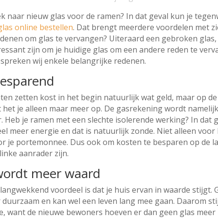
oek naar nieuw glas voor de ramen? In dat geval kun je tege
glas online
bestellen
. Dat brengt meerdere voordelen met z
redenen om glas te vervangen? Uiteraard een gebroken glas,
ressant zijn om je huidige glas om een andere reden te verv
spreken wij enkele belangrijke redenen.
esparend
ten zetten kost in het begin natuurlijk wat geld, maar op de
t het je alleen maar meer op. De gasrekening wordt namelijk
. Heb je ramen met een slechte isolerende werking? In dat 
eel meer energie en dat is natuurlijk zonde. Niet alleen voor 
r je portemonnee. Dus ook om kosten te besparen op de l
linke aanrader zijn.
 wordt meer waard
angwekkend voordeel is dat je huis ervan in waarde stijgt. G
r duurzaam en kan wel een leven lang mee gaan. Daarom stij
e, want de nieuwe bewoners hoeven er dan geen glas meer i