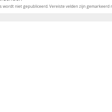
s wordt niet gepubliceerd.
Vereiste velden zijn gemarkeerd
, e-mail en site opslaan in deze browser voor de volgende