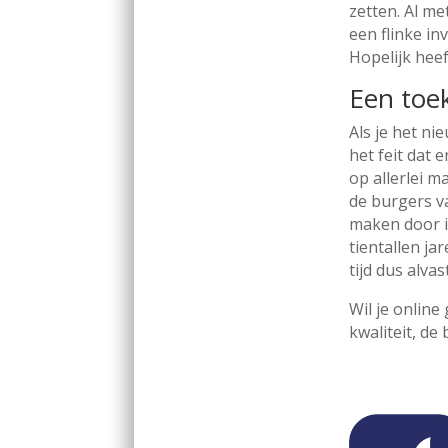
zetten. Al me
een flinke inv
Hopelijk heef
Een toe
Als je het ni
het feit dat
op allerlei 
de burgers v
maken door i
tientallen ja
tijd dus alva
Wil je online
kwaliteit, de