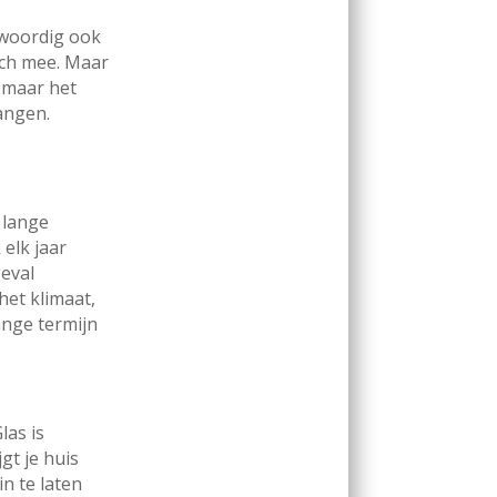
nwoordig ook
ich mee. Maar
 maar het
angen.
 lange
 elk jaar
geval
het klimaat,
ange termijn
las is
gt je huis
n te laten