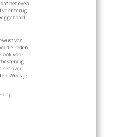
 dat het even
el voor terug.
s weggehaald.
bewust van
om die reden
ar ook voor
stbestendig
t het over
tten. Wees je
en op