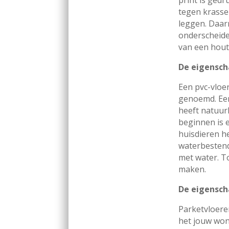
tegen krassen
leggen. Daar
onderscheide
van een houte
De eigensch
Een pvc-vloe
genoemd. Een
heeft natuurl
beginnen is e
huisdieren h
waterbestend
met water. T
maken.
De eigensch
Parketvloere
het jouw won