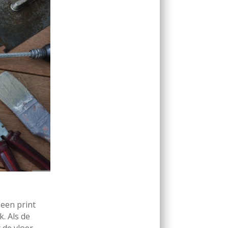
een print
k. Als de
 de vloer