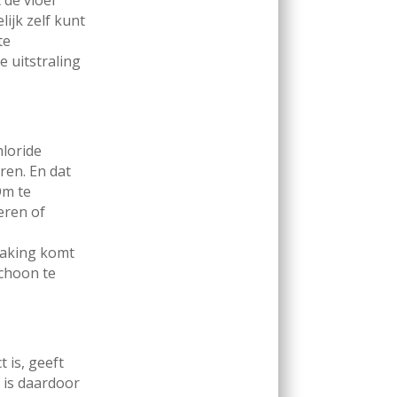
ijk zelf kunt
te
 uitstraling
hloride
ren. En dat
Om te
eren of
nraking komt
schoon te
 is, geeft
 is daardoor