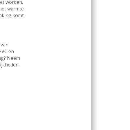
et worden.
 met warmte
raking komt
 van
 PVC en
raag? Neem
ijkheden.