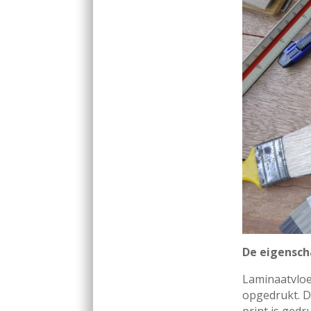
De eigensch
Laminaatvloe
opgedrukt. Di
print is ged