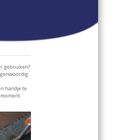
er gebruiken?
 tegenwoordig
en handje te
t moment.