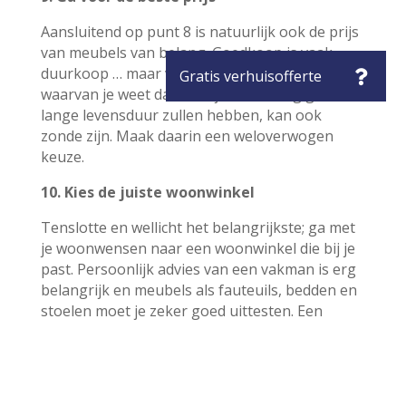
Aansluitend op punt 8 is natuurlijk ook de prijs
van meubels van belang. Goedkoop is vaak
duurkoop … maar veel investeren in meubels
waarvan je weet dat ze in jouw woning geen
lange levensduur zullen hebben, kan ook
zonde zijn. Maak daarin een weloverwogen
keuze.
10. Kies de juiste woonwinkel
Tenslotte en wellicht het belangrijkste; ga met
je woonwensen naar een woonwinkel die bij je
past. Persoonlijk advies van een vakman is erg
belangrijk en meubels als fauteuils, bedden en
stoelen moet je zeker goed uittesten. Een
woonadviseur kan soms ook met verrassende
opties komen die aansluiten bij jouw ideeën.
Denk daar dan goed over na, je hoeft niet direct
te beslissen.