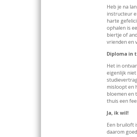
Heb je na la
instructeur e
harte gefelic
ophalen is e
biertje of an
vrienden en 
Diploma in 
Het in ontva
eigenlijk ni
studievertrag
misloopt en 
bloemen en th
thuis een fee
Ja, ik wil!
Een bruiloft 
daarom goed 