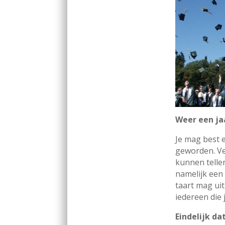
Weer een ja
Je mag best e
geworden. Vee
kunnen tellen
namelijk een 
taart mag uit
iedereen die je
Eindelijk da