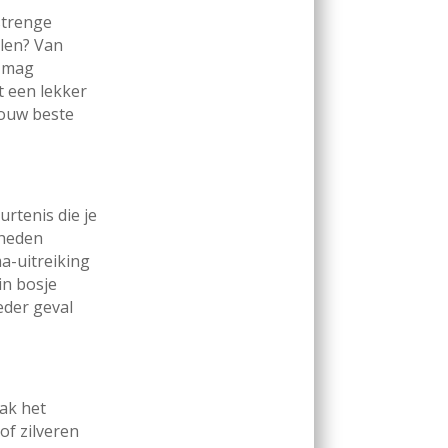
strenge
alen? Van
s mag
t een lekker
jouw beste
rtenis die je
gheden
ma-uitreiking
in bosje
eder geval
Pak het
f zilveren