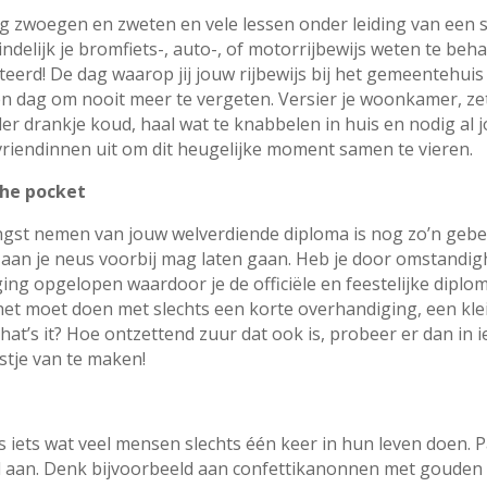
ng zwoegen en zweten en vele lessen onder leiding van een 
indelijk je bromfiets-, auto-, of motorrijbewijs weten te beh
iteerd! De dag waarop jij jouw rijbewijs bij het gemeentehui
en dag om nooit meer te vergeten. Versier je woonkamer, ze
der drankje koud, haal wat te knabbelen in huis en nodig al 
vriendinnen uit om dit heugelijke moment samen te vieren.
the pocket
ngst nemen van jouw welverdiende diploma is nog zo’n gebeu
et aan je neus voorbij mag laten gaan. Heb je door omstandi
ing opgelopen waardoor je de officiële en feestelijke diplo
het moet doen met slechts een korte overhandiging, een kle
at’s it? Hoe ontzettend zuur dat ook is, probeer er dan in i
stje van te maken!
is iets wat veel mensen slechts één keer in hun leven doen. 
aan. Denk bijvoorbeeld aan confettikanonnen met gouden o