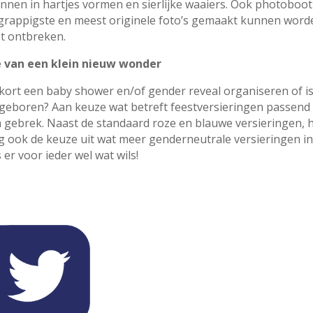
lonnen in hartjes vormen en sierlijke waaiers. Ook photoboo
grappigste en meest originele foto’s gemaakt kunnen wor
et ontbreken.
 van een klein nieuw wonder
nkort een baby shower en/of gender reveal organiseren of i
 geboren? Aan keuze wat betreft feestversieringen passend 
 gebrek. Naast de standaard roze en blauwe versieringen, h
 ook de keuze uit wat meer genderneutrale versieringen i
s er voor ieder wel wat wils!