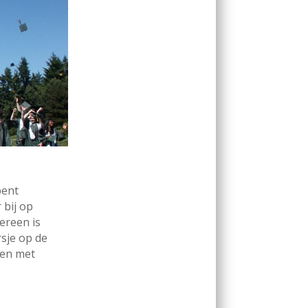
bent
 bij op
dereen is
rsje op de
den met