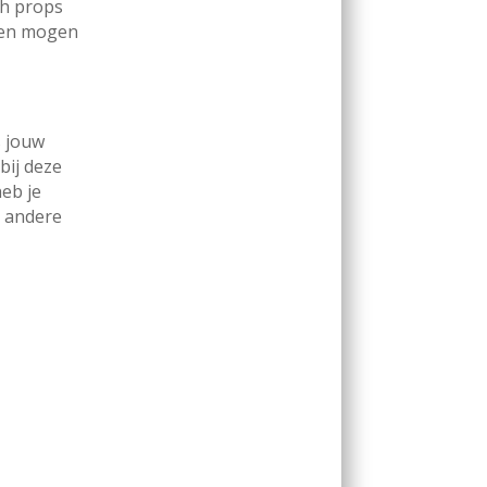
th props
den mogen
s jouw
bij deze
eb je
n andere