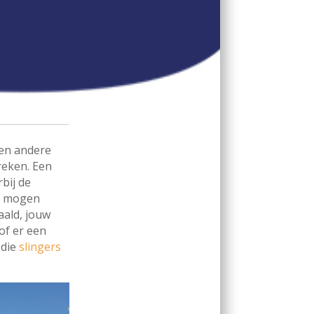
 en andere
reken. Een
bij de
jn mogen
aald, jouw
of er een
 die
slingers