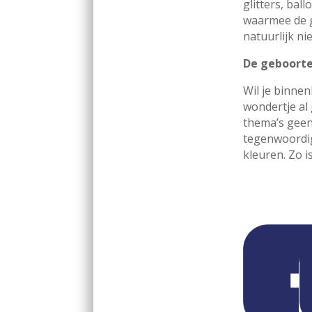
glitters, bal
waarmee de 
natuurlijk ni
De geboorte
Wil je binne
wondertje al
thema’s geen
tegenwoordig
kleuren. Zo i