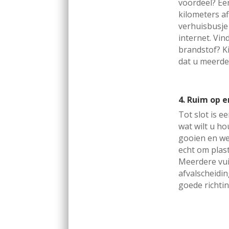
voordeel? Ee
kilometers af
verhuisbusje
internet. Vin
brandstof? Ki
dat u meerde
4. Ruim op e
Tot slot is 
wat wilt u ho
gooien en we
echt om plast
Meerdere vuil
afvalscheidi
goede richti