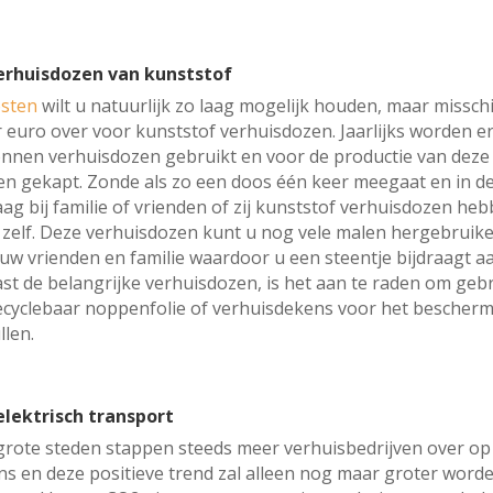
verhuisdozen van kunststof
osten
wilt u natuurlijk zo laag mogelijk houden, maar missch
 euro over voor kunststof verhuisdozen. Jaarlijks worden e
onnen verhuisdozen gebruikt en voor de productie van deze
 gekapt. Zonde als zo een doos één keer meegaat en in d
aag bij familie of vrienden of zij kunststof verhuisdozen he
e zelf. Deze verhuisdozen kunt u nog vele malen hergebruik
 uw vrienden en familie waardoor u een steentje bijdraagt 
st de belangrijke verhuisdozen, is het aan te raden om gebr
cyclebaar noppenfolie of verhuisdekens voor het bescher
llen.
 elektrisch transport
 grote steden stappen steeds meer verhuisbedrijven over op 
s en deze positieve trend zal alleen nog maar groter worde