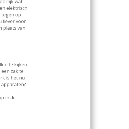
oorlijk wat
een elektrisch
e tegen op
u liever voor
n plaats van
en te kijken:
n een zak te
rk is het nu
he apparaten?
ap in de