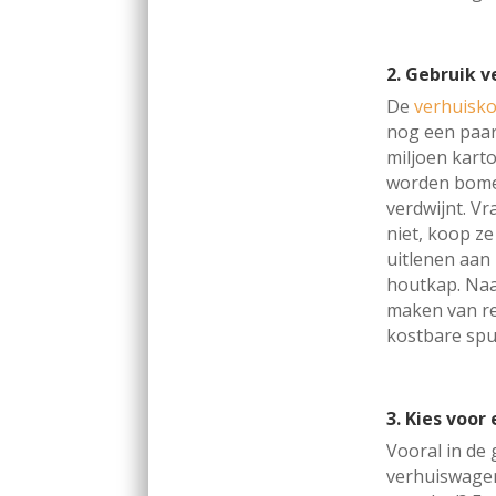
2. Gebruik 
De
verhuisk
nog een paar
miljoen kart
worden bomen
verdwijnt. Vr
niet, koop z
uitlenen aan
houtkap. Naa
maken van re
kostbare spu
3. Kies voor
Vooral in de
verhuiswagen