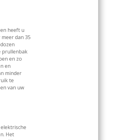
ien heeft u
r meer dan 35
 dozen
e prullenbak
bben en zo
en en
aan minder
uik te
men van uw
elektrische
n. Het