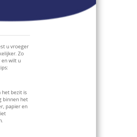
st u vroeger
elijker. Zo
 en wilt u
ips:
 het bezit is
ng binnen het
r, papier en
iet
n.