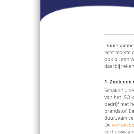
Duurzaamheid
echt moeite 
ook bij een v
daarbij reke
1. Zoek een
Schakelt u ee
van het ISO 
bedrijf met 
brandstof. E
duurzaam ver
De
verhuisbe
verhuiswagen,