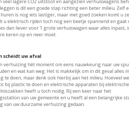
n veel lagere CO2 uitstoot en aangezien verhuiswagens beh
leggen is dit een goede stap richting een beter milieu. Zelf 
 huren is nog iets lastiger, maar met goed zoeken komt u z
dt u elektrisch rijden toch nog een beetje spannend en gaat 
es dan liever voor 1 grote verhuiswagen waar alles inpast, i
re keren op en neer moet.
n scheidt uw afval
een verhuizing hét moment om eens nauwkeurig naar uw spull
uden en wat kan weg. Het is makkelijk om in dit geval alles i
g te doen, maar denk ook hierbij aan het milieu. Hoeveel we
ic bij plastic te doen en elektrische apparaten bij elektrisc
niszakken heeft u toch nodig. Rij een keer naar het
ngsstation van uw gemeente en u heeft al een belangrijke st
ng van uw duurzame verhuizing gedaan.