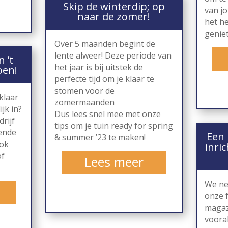
Skip de winterdip; op
van j
naar de zomer!
het he
genie
Over 5 maanden begint de
lente alweer! Deze periode van
 ’t
het jaar is bij uitstek de
oen!
perfecte tijd om je klaar te
stomen voor de
klaar
zomermaanden
ijk in?
Dus lees snel mee met onze
rijf
tips om je tuin ready for spring
lende
Een
& summer ’23 te maken!
ook
inric
of
Lees meer
We ne
onze f
magaz
vooral