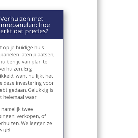
Verhuizen met
onnepanelen: hoe
erkt dat precies?
bt op je huidige huis
panelen laten plaatsen,
nu ben je van plan te
verhuizen. Erg
kkeld, want nu lijkt het
je deze investering voor
ebt gedaan. Gelukkig is
et helemaal waar.
n namelijk twee
singen: verkopen, of
rhuizen. We leggen ze
e uit!