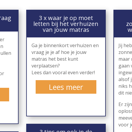
raag
3 x waar je op moet
letten bij het verhuizen
z
van jouw matras
w
er
Ga je binnenkort verhuizen en
Jij he
en
vraag je je af hoe je jouw
zonne
zullen
matras het best kunt
maar 
verplaatsen?
gaan 
Lees dan vooral even verder!
ingewi
or
alsof 
Lees meer
niks h
dit ni
Er zij
oplos
meeve
voor j
3 tips om ook in de