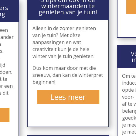
wintermaanden te
ers
genieten van je tuin!
ng
Alleen in de zomer genieten
 een
van je tuin? Met dèze
n ander
aanpassingen en wat
n
creativiteit kun je de hele
s.
V
winter van je tuin genieten.
e
i
ijd
Dus kom maar door met die
ldoen.
sneeuw, dan kan de winterpret
Om te
t te
beginnen!
induc
er een
optie 
 dit
Lees meer
voor-
af te 
belang
goedk
je mee
je met