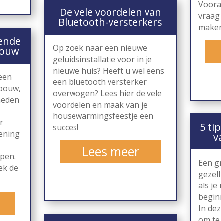
Voora
De vele voordelen van
vraag 
Bluetooth-versterkers
maken
lende
Op zoek naar een nieuwe
bouw
geluidsinstallatie voor in je
nieuwe huis? Heeft u wel eens
 een
een bluetooth versterker
 bouw,
overwogen? Lees hier de vele
kheden
voordelen en maak van je
housewarmingsfeestje een
r
5 ti
succes!
kening
v
Lees meer
ppen.
Een gr
ek de
gezell
als je
begin
In dez
om te 